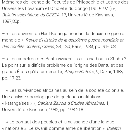
Mémoires de licence de Facultés de Philosophie et Lettres des
Universités Lovanium et Officielle du Congo (1959-1971) »,
Bulletin scientifique du CEZEA
, 13, Université de Kinshasa,
1987,80p.
– « Les ouvriers du Haut-Katanga pendant la deuxième guerre
mondiale »,
Revue d’Histoire de la deuxième guerre mondiale et
des conflits contemporains
, 33, 130, Paris, 1983, pp. 91-108
– « Les ancêtres des Bantu vivaient-ils au Tchad ou au Shaba ?
Le point sur le difficile problème de l’origine des Bantu et des
grands États qu’ils formèrent »,
Afrique-Histoire
, 9, Dakar, 1983,
pp. 17-23.
– « Les survivances africaines au sein de la société coloniale.
Une analyse sociologique de quelques institutions
« katangaises » »,
Cahiers Zaïrois d’Études Africaines
, 1,
Université de Kinshasa, 1982, pp. 193-218.
– « Le contact des peuples et la naissance d’une langue
« nationale ». Le swahili comme arme de libération »,
Bulletin