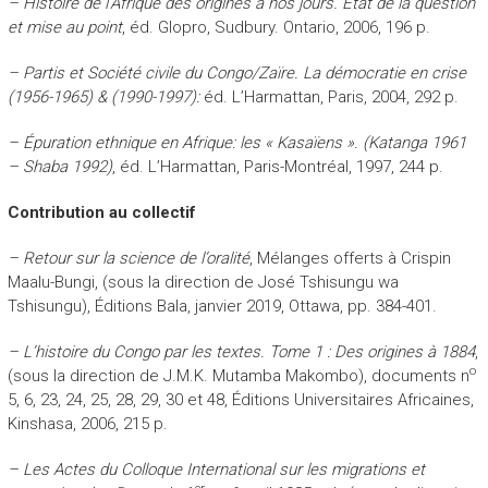
– Histoire de l’Afrique des origines à nos jours. État de la question
et mise au point
, éd. Glopro, Sudbury. Ontario, 2006, 196 p.
– Partis et Société civile du Congo/Zaïre. La démocratie en crise
(1956-1965) & (1990-1997):
éd. L’Harmattan, Paris, 2004, 292 p.
– Épuration ethnique en Afrique: les « Kasaïens ». (Katanga 1961
– Shaba 1992)
, éd. L’Harmattan, Paris-Montréal, 1997, 244 p.
Contribution au collectif
– Retour sur la science de l’oralité
, Mélanges offerts à Crispin
Maalu-Bungi, (sous la direction de José Tshisungu wa
Tshisungu), Éditions Bala, janvier 2019, Ottawa, pp. 384-401.
– L’histoire du Congo par les textes. Tome 1 : Des origines à 1884
,
o
(sous la direction de J.M.K. Mutamba Makombo), documents n
5, 6, 23, 24, 25, 28, 29, 30 et 48, Éditions Universitaires Africaines,
Kinshasa, 2006, 215 p.
– Les Actes du Colloque International sur les migrations et