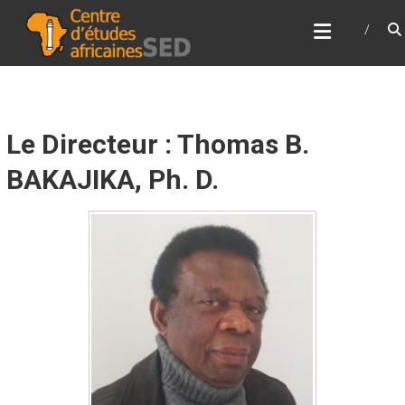
Skip
CENTRE D’ÉTUDES
to
AFRICAINES
content
Pour la renaissance de l'Afrique
Le Directeur : Thomas B.
BAKAJIKA, Ph. D.