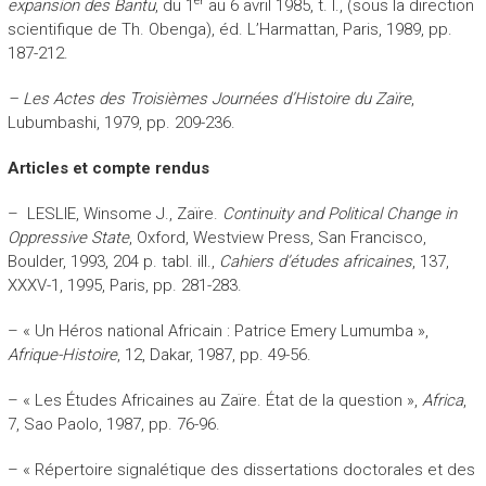
er
expansion des Bantu
, du 1
au 6 avril 1985, t. I., (sous la direction
scientifique de Th. Obenga), éd. L’Harmattan, Paris, 1989, pp.
187-212.
–
Les Actes des Troisièmes Journées d’Histoire du Zaïre
,
Lubumbashi, 1979, pp. 209-236.
Articles et compte rendus
– LESLIE, Winsome J., Zaïre.
Continuity and Political Change in
Oppressive State
, Oxford, Westview Press, San Francisco,
Boulder, 1993, 204 p. tabl. ill.,
Cahiers d’études africaines
, 137,
XXXV-1, 1995, Paris, pp. 281-283.
– « Un Héros national Africain : Patrice Emery Lumumba »,
Afrique-Histoire
, 12, Dakar, 1987, pp. 49-56.
– « Les Études Africaines au Zaïre. État de la question »,
Africa
,
7, Sao Paolo, 1987, pp. 76-96.
– « Répertoire signalétique des dissertations doctorales et des