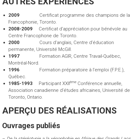
AUTRES EXPÉRIENCES
2009
Certificat programme des champions de la
Francophonie, Toronto.
2008-2009
Certificat d’appréciation pour bénévole au
Centre Francophone de Toronto.
2000
Cours d’anglais, Centre d’éducation
permanente, Université McGill.
1997
Formation AGIR, Centre Travail-Québec,
Montréal-Nord.
1996
Formation préparatoire à l’emploi (F.P.E.),
Québec.
ème
1985-1993
Participant XXII
Conférence annuelle,
Association canadienne d’études africaines, Université de
Toronto, Ontario.
APERÇU DES RÉALISATIONS
Ouvrages publiés
–
De la stéréotypie a la xénophobie en Afrique des Grands Lacs.