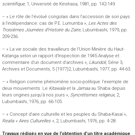
scientifique
, 1, Université de Kinshasa, 1981, pp. 142-149.
– « Le rôle de l’évolué congolais dans l’accession de son pays
à l’indépendance: cas de P.E. Lumumba »,
Les Actes des
Troisièmes Journées d’Histoire du Zaïre
, Lubumbashi, 1979, pp.
209-236.
– « La vie sociale des travailleurs de l’Union Minière du Haut-
Katanga selon un rapport d’Inspection de 1945.Analyse et
commentaire d’un document d’archives »,
Likundoli
, Série 3,
Archives et Documents, 5 (1977)2, Lubumbashi, 1977, pp. 44-63.
– « Religion comme phénomène socio-politique: l’exemple de
deux mouvements. Le
Kitawala
et la
Jamaa
au Shaba depuis
leurs origines jusqu’à nos jours »,
Syncrétismes religieux
, 2,
Lubumbashi, 1976, pp. 66-105.
– « Concept d’aire culturelle et les peuples du Shaba-Kasaï »,
Realia « Aires Culturelles »
, 2, Lubumbashi, 1976, pp. 4-28.
Travaux rédigés en vue de l’obtention d’un titre académique