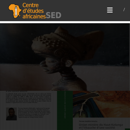
Skip
CENTRE D’ÉTUDES
to
AFRICAINES
content
Pour la renaissance de l'Afrique