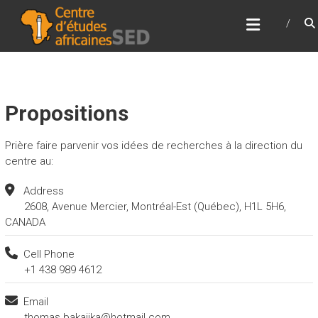
Skip
CENTRE D’ÉTUDES
to
AFRICAINES
content
Pour la renaissance de l'Afrique
Propositions
Prière faire parvenir vos idées de recherches à la direction du
centre au:
Address
2608, Avenue Mercier, Montréal-Est (Québec), H1L 5H6,
CANADA
Cell Phone
+1 438 989 4612
Email
thomas.bakajika@hotmail.com