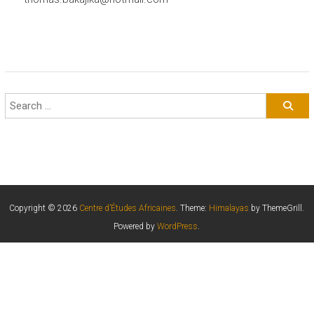
Copyright © 2026
Centre d’Études Africaines
. Theme:
Himalayas
by ThemeGrill.
Powered by
WordPress
.