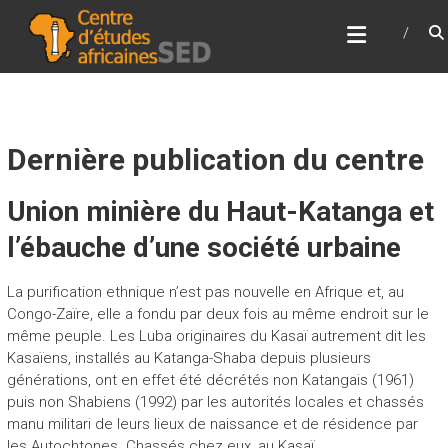
Skip
CENTRE D’ÉTUDES
to
AFRICAINES
content
Pour la renaissance de l'Afrique
Dernière publication du centre
Union minière du Haut-Katanga et
l’ébauche d’une société urbaine
La purification ethnique n’est pas nouvelle en Afrique et, au
Congo-Zaïre, elle a fondu par deux fois au même endroit sur le
même peuple. Les Luba originaires du Kasaï autrement dit les
Kasaïens, installés au Katanga-Shaba depuis plusieurs
générations, ont en effet été décrétés non Katangais (1961)
puis non Shabiens (1992) par les autorités locales et chassés
manu militari de leurs lieux de naissance et de résidence par
les Autochtones. Chassés chez eux, au Kasaï.